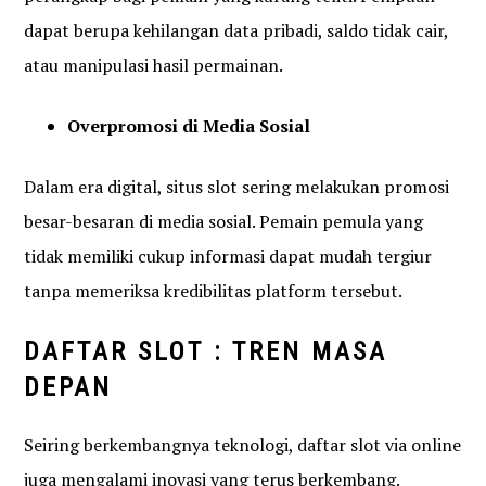
dapat berupa kehilangan data pribadi, saldo tidak cair,
atau manipulasi hasil permainan.
Overpromosi di Media Sosial
Dalam era digital, situs slot sering melakukan promosi
besar-besaran di media sosial. Pemain pemula yang
tidak memiliki cukup informasi dapat mudah tergiur
tanpa memeriksa kredibilitas platform tersebut.
DAFTAR SLOT : TREN MASA
DEPAN
Seiring berkembangnya teknologi, daftar slot via online
juga mengalami inovasi yang terus berkembang.