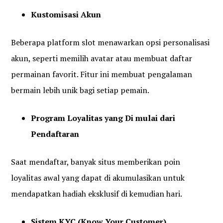
Kustomisasi Akun
Beberapa platform slot menawarkan opsi personalisasi
akun, seperti memilih avatar atau membuat daftar
permainan favorit. Fitur ini membuat pengalaman
bermain lebih unik bagi setiap pemain.
Program Loyalitas yang Di mulai dari
Pendaftaran
Saat mendaftar, banyak situs memberikan poin
loyalitas awal yang dapat di akumulasikan untuk
mendapatkan hadiah eksklusif di kemudian hari.
Sistem KYC (Know Your Customer)