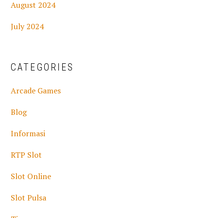
August 2024
July 2024
CATEGORIES
Arcade Games
Blog
Informasi
RTP Slot
Slot Online
Slot Pulsa