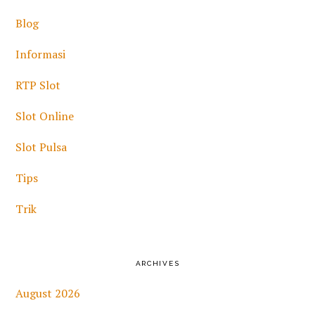
Blog
Informasi
RTP Slot
Slot Online
Slot Pulsa
Tips
Trik
ARCHIVES
August 2026