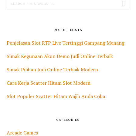
PRIMARY
Search
SIDEBAR
this
website
RECENT POSTS
Penjelasan Slot RTP Live Tertinggi Gampang Menang
Simak Kegunaan Akun Demo Judi Online Terbaik
Simak Pilihan Judi Online Terbaik Modern
Cara Kerja Scatter Hitam Slot Modern
Slot Populer Scatter Hitam Wajib Anda Coba
CATEGORIES
Arcade Games