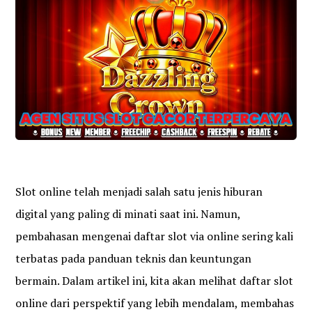
Slot online telah menjadi salah satu jenis hiburan
digital yang paling di minati saat ini. Namun,
pembahasan mengenai daftar slot via online sering kali
terbatas pada panduan teknis dan keuntungan
bermain. Dalam artikel ini, kita akan melihat daftar slot
online dari perspektif yang lebih mendalam, membahas