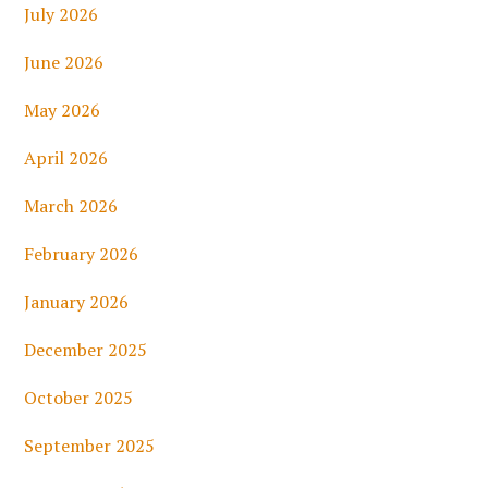
July 2026
June 2026
May 2026
April 2026
March 2026
February 2026
January 2026
December 2025
October 2025
September 2025