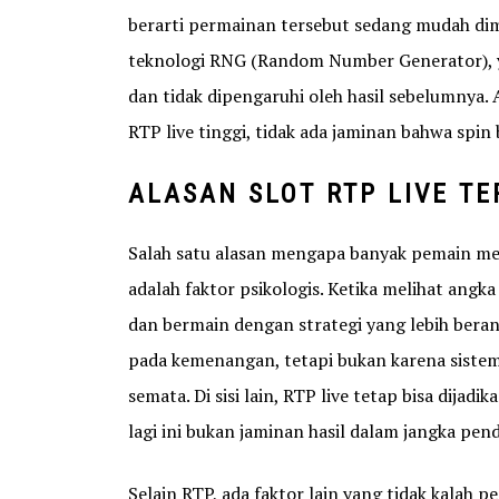
berarti permainan tersebut sedang mudah d
teknologi RNG (Random Number Generator), y
dan tidak dipengaruhi oleh hasil sebelumnya
RTP live tinggi, tidak ada jaminan bahwa sp
ALASAN SLOT RTP LIVE TE
Salah satu alasan mengapa banyak pemain me
adalah faktor psikologis. Ketika melihat angka
dan bermain dengan strategi yang lebih berani
pada kemenangan, tetapi bukan karena siste
semata.
Di sisi lain, RTP live tetap bisa dijad
lagi ini bukan jaminan hasil dalam jangka pen
Selain RTP, ada faktor lain yang tidak kalah pen