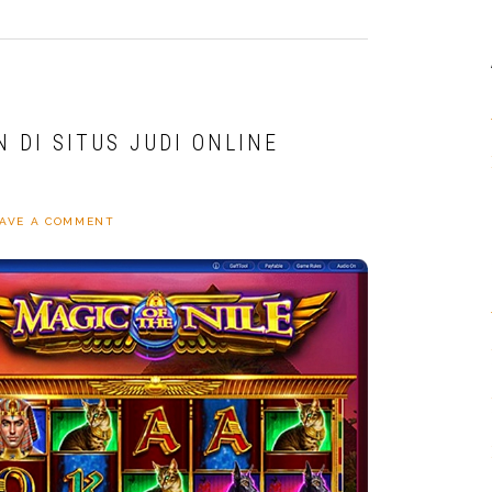
 DI SITUS JUDI ONLINE
AVE A COMMENT