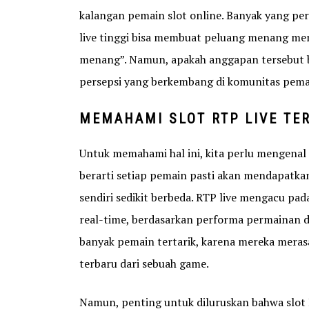
kalangan pemain slot online. Banyak yang p
live tinggi bisa membuat peluang menang men
menang”. Namun, apakah anggapan tersebut b
persepsi yang berkembang di komunitas pem
MEMAHAMI SLOT RTP LIVE TE
Untuk memahami hal ini, kita perlu mengenal 
berarti setiap pemain pasti akan mendapatka
sendiri sedikit berbeda. RTP live mengacu pad
real-time, berdasarkan performa permainan d
banyak pemain tertarik, karena mereka meras
terbaru dari sebuah game.
Namun, penting untuk diluruskan bahwa slot R