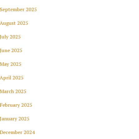
September 2025
August 2025
July 2025
June 2025
May 2025
April 2025
March 2025
February 2025
January 2025
December 2024