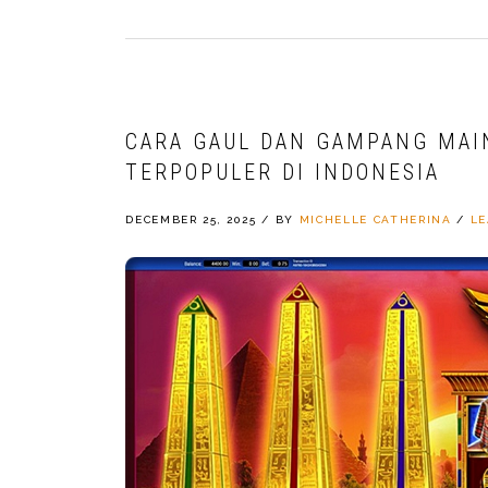
CARA GAUL DAN GAMPANG MAIN
TERPOPULER DI INDONESIA
DECEMBER 25, 2025
/
BY
MICHELLE CATHERINA
/
LE