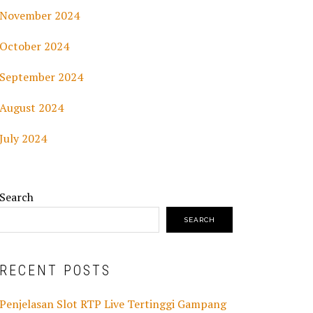
November 2024
October 2024
September 2024
August 2024
July 2024
Search
SEARCH
RECENT POSTS
Penjelasan Slot RTP Live Tertinggi Gampang