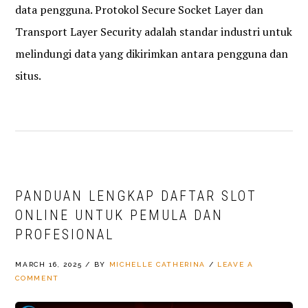
data pengguna. Protokol Secure Socket Layer dan
Transport Layer Security adalah standar industri untuk
melindungi data yang dikirimkan antara pengguna dan
situs.
PANDUAN LENGKAP DAFTAR SLOT
ONLINE UNTUK PEMULA DAN
PROFESIONAL
MARCH 16, 2025
/
BY
MICHELLE CATHERINA
/
LEAVE A
COMMENT