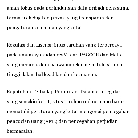
aman fokus pada perlindungan data pribadi pengguna,
termasuk kebijakan privasi yang transparan dan
pengaturan keamanan yang ketat.
Regulasi dan Lisensi: Situs taruhan yang terpercaya
pada umumnya sudah resMi dari PAGCOR dan Malta
yang menunjukkan bahwa mereka mematuhi standar
tinggi dalam hal keadilan dan keamanan.
Kepatuhan Terhadap Peraturan: Dalam era regulasi
yang semakin ketat, situs taruhan online aman harus
mematuhi peraturan yang ketat mengenai pencegahan
pencucian uang (AML) dan pencegahan perjudian
bermasalah.