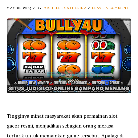
MAY 18, 2025
/
BY
MICHELLE CATHERINA
/
LEAVE A COMMENT
Tingginya minat masyarakat akan permainan slot
gacor resmi, menjadikan sebagian orang merasa
tertarik untuk memainkan game tersebut. Apalagi di