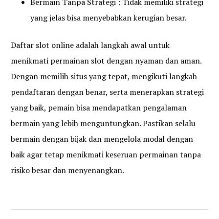
Bermain Tanpa Strategi : Tidak memiliki strategi
yang jelas bisa menyebabkan kerugian besar.
Daftar slot online adalah langkah awal untuk
menikmati permainan slot dengan nyaman dan aman.
Dengan memilih situs yang tepat, mengikuti langkah
pendaftaran dengan benar, serta menerapkan strategi
yang baik, pemain bisa mendapatkan pengalaman
bermain yang lebih menguntungkan. Pastikan selalu
bermain dengan bijak dan mengelola modal dengan
baik agar tetap menikmati keseruan permainan tanpa
risiko besar dan menyenangkan.