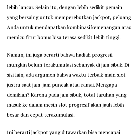
lebih lancar. Selain itu, dengan lebih sedikit pemain
yang bersaing untuk memperebutkan jackpot, peluang
Anda untuk mendapatkan kombinasi kemenangan atau
memicu fitur bonus bisa terasa sedikit lebih tinggi.
Namun, ini juga berarti bahwa hadiah progresif
mungkin belum terakumulasi sebanyak di jam sibuk. Di
sisi lain, ada argumen bahwa waktu terbaik main slot
justru saat jam-jam puncak atau ramai. Mengapa
demikian? Karena pada jam sibuk, total taruhan yang
masuk ke dalam mesin slot progresif akan jauh lebih
besar dan cepat terakumulasi.
Ini berarti jackpot yang ditawarkan bisa mencapai