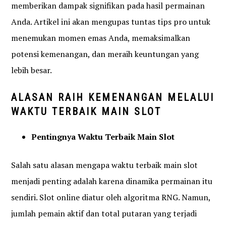
memberikan dampak signifikan pada hasil permainan
Anda. Artikel ini akan mengupas tuntas tips pro untuk
menemukan momen emas Anda, memaksimalkan
potensi kemenangan, dan meraih keuntungan yang
lebih besar.
ALASAN RAIH KEMENANGAN MELALUI
WAKTU TERBAIK MAIN SLOT
Pentingnya Waktu Terbaik Main Slot
Salah satu alasan mengapa waktu terbaik main slot
menjadi penting adalah karena dinamika permainan itu
sendiri. Slot online diatur oleh algoritma RNG. Namun,
jumlah pemain aktif dan total putaran yang terjadi