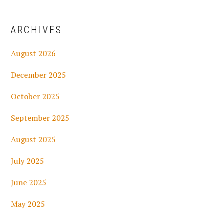
ARCHIVES
August 2026
December 2025
October 2025
September 2025
August 2025
July 2025
June 2025
May 2025