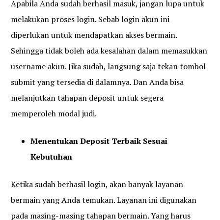
Apabila Anda sudah berhasil masuk, jangan lupa untuk
melakukan proses login. Sebab login akun ini
diperlukan untuk mendapatkan akses bermain.
Sehingga tidak boleh ada kesalahan dalam memasukkan
username akun. Jika sudah, langsung saja tekan tombol
submit yang tersedia di dalamnya. Dan Anda bisa
melanjutkan tahapan deposit untuk segera
memperoleh modal judi.
Menentukan Deposit Terbaik Sesuai
Kebutuhan
Ketika sudah berhasil login, akan banyak layanan
bermain yang Anda temukan. Layanan ini digunakan
pada masing-masing tahapan bermain. Yang harus