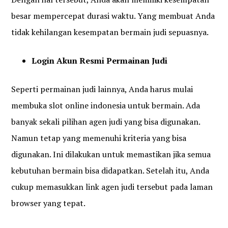
besar mempercepat durasi waktu. Yang membuat Anda
tidak kehilangan kesempatan bermain judi sepuasnya.
Login Akun Resmi Permainan Judi
Seperti permainan judi lainnya, Anda harus mulai
membuka slot online indonesia untuk bermain. Ada
banyak sekali pilihan agen judi yang bisa digunakan.
Namun tetap yang memenuhi kriteria yang bisa
digunakan. Ini dilakukan untuk memastikan jika semua
kebutuhan bermain bisa didapatkan. Setelah itu, Anda
cukup memasukkan link agen judi tersebut pada laman
browser yang tepat.