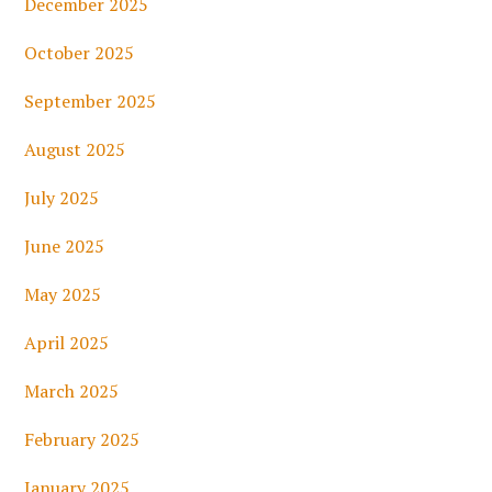
December 2025
October 2025
September 2025
August 2025
July 2025
June 2025
May 2025
April 2025
March 2025
February 2025
January 2025